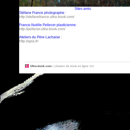
Sites amis
:
Stéfane France photographe :
http://stefanefrance.ultra-book.com/
France-Noëlle Pellecer plasticienne:
http://pellecer.ultra-book.com/
Ateliers du Père-Lachaise :
http://apla.fr/
Ultra-book.com
| création de book en ligne
V2.0