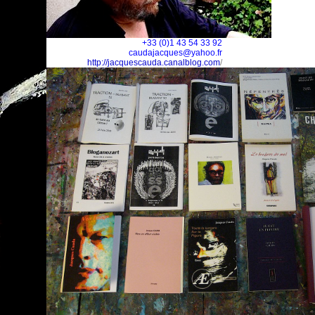
+33 (0)1 43 54 33 92
caudajacques@yahoo.fr
http://jacquescauda.canalblog.com
/